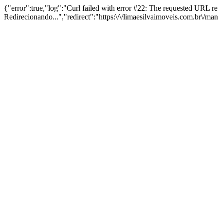
{"error":true,"log":"Curl failed with error #22: The requested URL 
Redirecionando...","redirect":"https:\/\/limaesilvaimoveis.com.br\/m