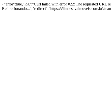
{"error":true,"log":"Curl failed with error #22: The requested URL 
Redirecionando...","redirect":"https:\/\/limaesilvaimoveis.com.br\/m