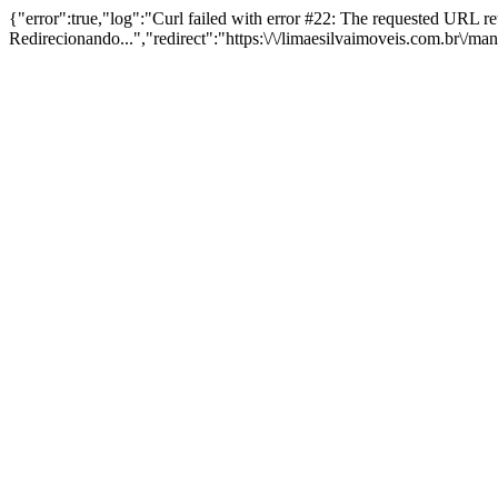
{"error":true,"log":"Curl failed with error #22: The requested URL 
Redirecionando...","redirect":"https:\/\/limaesilvaimoveis.com.br\/m