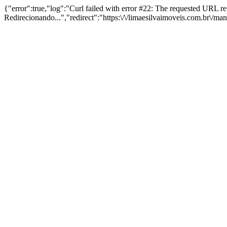
{"error":true,"log":"Curl failed with error #22: The requested URL 
Redirecionando...","redirect":"https:\/\/limaesilvaimoveis.com.br\/m